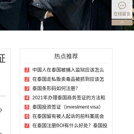
在线留言
证
热点推荐
1
中国人在泰国被捕入监狱应该怎么
办？
2
在泰国走私贩卖毒品被抓到应该怎
么办？
3
泰国条形码如何注册？
4
2021年办理泰国商务签证的方法和
流程是怎样的？
5
泰国投资签证（investment visa）
办
具体是什么？如何办理？
6
在泰国留有被人起诉的前科案底会
影响在移民局办理签证吗？
7
在泰国注册BOI有什么好处？泰国投
资促进委员会的优惠政策具体有哪些？