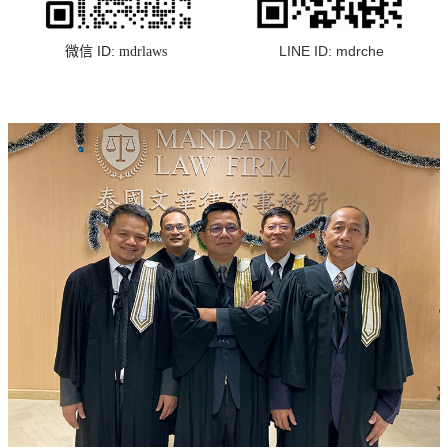
微信 ID:
LINE ID:
mdrche
mdrlaws