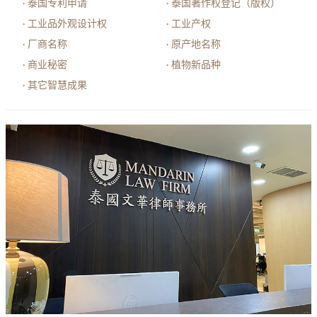
泰国
专利申请
泰国著作权登记（版权）
·
·
工业品外观设计权
工业产权
·
·
厂商名称
原产地名称
·
·
商业秘密
植物新品种
·
·
其它智慧成果
·