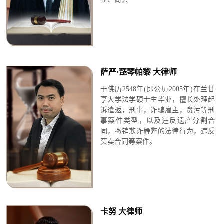
萨严·琵琴帕黎 大律师
于佛历2548年(即公历2005年)在兰甘
亨大学法学硕士生毕业，
擅长处理起
诉遣返，刑事，诈骗雇主，贪污等刑
事案件类型，以及违反遗产分割合
同，撇销欺诈舞弊的法律行为，违反
买卖合同等案件。
卡努 大律师