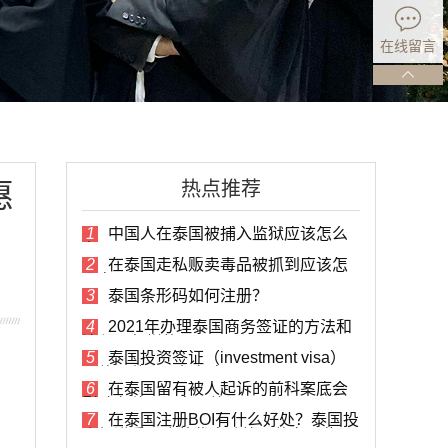
在线留言
惠
热点推荐
1
中国人在泰国被捕入监狱应该怎么
办？
2
在泰国走私贩卖毒品被抓到应该怎
么办？
3
泰国条形码如何注册？
4
2021年办理泰国商务签证的方法和
流程是怎样的？
5
泰国投资签证（investment visa）
具体是什么？如何办理？
6
在泰国留有被人起诉的前科案底会
影响在移民局办理签证吗？
7
在泰国注册BOI有什么好处？泰国投
资促进委员会的优惠政策具体有哪些？