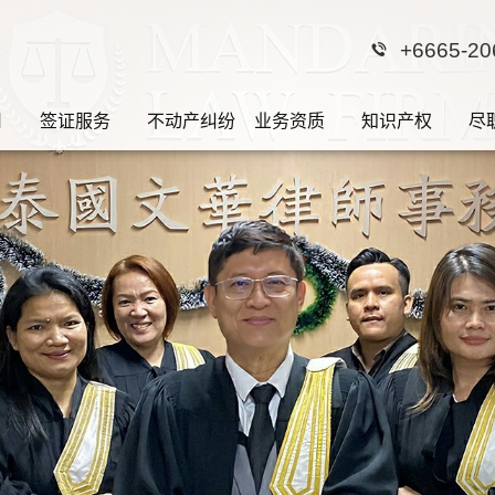
+6665-20
司
签证服务
不动产纠纷
业务资质
知识产权
尽
边界是法律，法律的
利
文华泰国律师团队·您的私人法律顾问