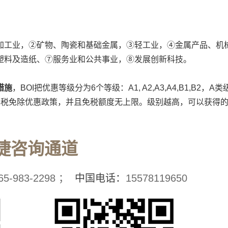
加工业，②矿物、陶瓷和基础金属，③轻工业，④金属产品、机
塑料及造纸、⑦服务业和公共事业，⑧发展创新科技。
措施
，BOI把优惠等级分为6个等级：A1, A2,A3,A4,B1,B2，A类
得税免除优惠政策，并且免税额度无上限。级别越高，可以获得
捷咨询通道
65-983-2298 ；
中国电话：
15578119650