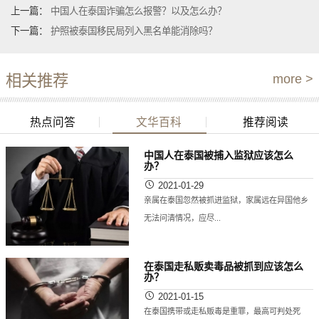
上一篇：
中国人在泰国诈骗怎么报警？以及怎么办？
下一篇：
护照被泰国移民局列入黑名单能消除吗？
相关推荐
more >
热点问答
文华百科
推荐阅读
中国人在泰国被捕入监狱应该怎么
办？
2021-01-29
亲属在泰国忽然被抓进监狱，家属远在异国他乡
无法问清情况，应尽...
在泰国走私贩卖毒品被抓到应该怎么
办？
2021-01-15
在泰国携带或走私贩毒是重罪，最高可判处死