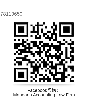
578119650
Facebook
咨询
：
Mandarin Accounting Law Firm