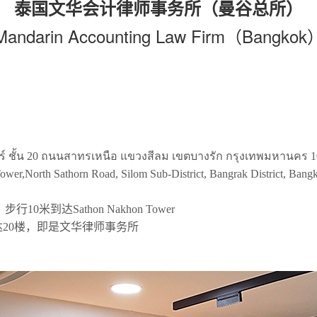
泰国文华会计律师事务所（曼谷总所）
Mandarin Accounting Law Firm（Bangkok
้น 20 ถนนสาทรเหนือ แขวงสีลม เขตบางรัก กรุงเทพมหานคร 1
North Sathorn Road, Silom Sub-District, Bangrak District, Bang
0米到达Sathon Nakhon Tower
电梯到达20楼，即是文华律师事务所