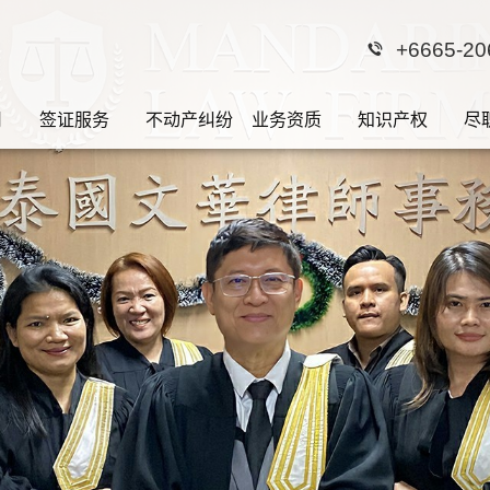
+6665-20
司
签证服务
不动产纠纷
业务资质
知识产权
尽
边界是法律，法律的
利
文华泰国律师团队·您的私人法律顾问