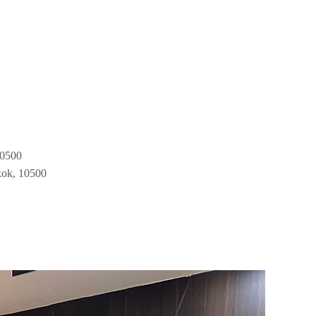
）
0500
kok, 10500