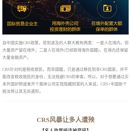
自中国实施CRS政策，受到波及的人群大概有两类：一是人在境内，但
大量资产留在境外；二是人在境外(已经取得海外国籍)，在境内还保留
大量金融资产。
CRS针对的是税收居民，而非国籍，只是通过移民到非CRS国家，并不
能改变税收居民的身份，无法规避CRS的审查。所以，对于想要通过买
本外国护照或者开个离岸公司实现隐藏财富的人来说，CRS+中国新个
税法将让其无处遁形。
CRS风暴让多人遭殃
【名人政界接连被严惩】